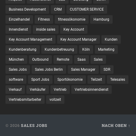
Business Development
CRM
CUSTOMER SERVICE
Einzelhandel
Fitness
fitnessökonomie
Hamburg
Innendienst
inside sales
Key Account
Key Account Management
Key Account Manager
Kunden
Kundenberatung
Kundenbetreuung
Köln
Marketing
München
Outbound
Remote
Saas
Sales
Sales Jobs
Sales Jobs Berlin
Sales Manager
SDR
software
Sport Jobs
Sportökonomie
Teilzeit
Telesales
Verkauf
Verkäufer
Vertrieb
Vertriebsinnendienst
Vertriebsmitarbeiter
vollzeit
© 2026
SALES JOBS
NACH OBEN ↑