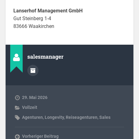
Lanserhof Management GmbH
Gut Steinberg 1-4
83666 Waakirchen
salesmanager
29. Mai 2026
Vollzeit
Agenturen
,
Longevity
,
Reiseagenturen
,
Sales
Vorheriger Beitrag