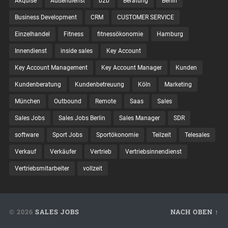
Akquise
Außendienst
b2b
Beratung
Berlin
Business Development
CRM
CUSTOMER SERVICE
Einzelhandel
Fitness
fitnessökonomie
Hamburg
Innendienst
inside sales
Key Account
Key Account Management
Key Account Manager
Kunden
Kundenberatung
Kundenbetreuung
Köln
Marketing
München
Outbound
Remote
Saas
Sales
Sales Jobs
Sales Jobs Berlin
Sales Manager
SDR
software
Sport Jobs
Sportökonomie
Teilzeit
Telesales
Verkauf
Verkäufer
Vertrieb
Vertriebsinnendienst
Vertriebsmitarbeiter
vollzeit
© 2026
SALES JOBS
NACH OBEN ↑