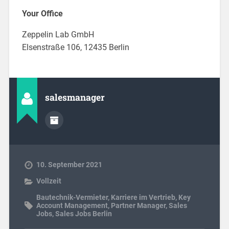
Your Office
Zeppelin Lab GmbH
Elsenstraße 106, 12435 Berlin
salesmanager
10. September 2021
Vollzeit
Bautechnik-Vermieter
,
Karriere im Vertrieb
,
Key
Account Management
,
Partner Manager
,
Sales
Jobs
,
Sales Jobs Berlin