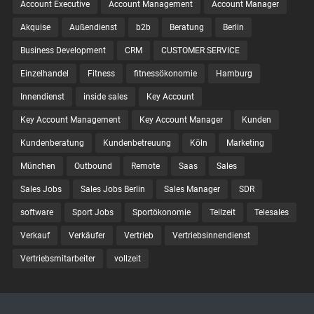
Account Executive
Account Management
Account Manager
Akquise
Außendienst
b2b
Beratung
Berlin
Business Development
CRM
CUSTOMER SERVICE
Einzelhandel
Fitness
fitnessökonomie
Hamburg
Innendienst
inside sales
Key Account
Key Account Management
Key Account Manager
Kunden
Kundenberatung
Kundenbetreuung
Köln
Marketing
München
Outbound
Remote
Saas
Sales
Sales Jobs
Sales Jobs Berlin
Sales Manager
SDR
software
Sport Jobs
Sportökonomie
Teilzeit
Telesales
Verkauf
Verkäufer
Vertrieb
Vertriebsinnendienst
Vertriebsmitarbeiter
vollzeit