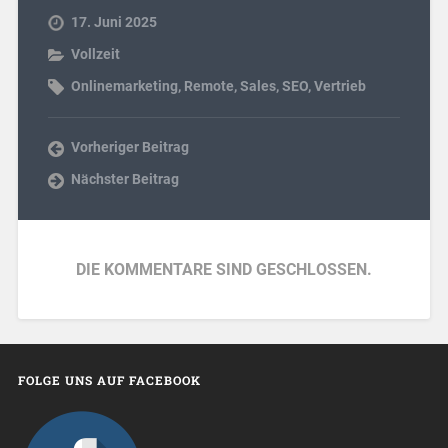
17. Juni 2025
Vollzeit
Onlinemarketing
,
Remote
,
Sales
,
SEO
,
Vertrieb
Vorheriger Beitrag
Nächster Beitrag
DIE KOMMENTARE SIND GESCHLOSSEN.
FOLGE UNS AUF FACEBOOK