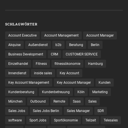
SCHLAGWÖRTER
Account Executive
Account Management
Account Manager
Akquise
Außendienst
b2b
Beratung
Berlin
Business Development
CRM
CUSTOMER SERVICE
Einzelhandel
Fitness
fitnessökonomie
Hamburg
Innendienst
inside sales
Key Account
Key Account Management
Key Account Manager
Kunden
Kundenberatung
Kundenbetreuung
Köln
Marketing
München
Outbound
Remote
Saas
Sales
Sales Jobs
Sales Jobs Berlin
Sales Manager
SDR
software
Sport Jobs
Sportökonomie
Teilzeit
Telesales