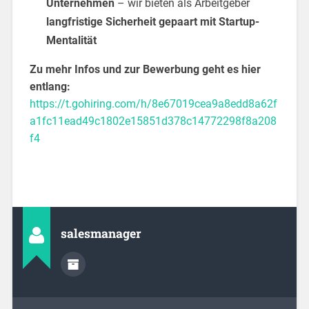
Unternehmen
– wir bieten als Arbeitgeber
langfristige Sicherheit gepaart mit Startup-
Mentalität
Zu mehr Infos und zur Bewerbung geht es hier
entlang:
https://t.gohiring.com/h/8e67019cea9a8edd8a62f
a1fc11ead49c1802e15851d378c14772298f8a208
f4
salesmanager