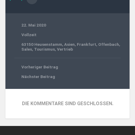
22. Mai 2020
Vollzeit
63150 Heusenstamm
,
Asien
,
Frankfurt
,
Offenbach
,
Sales
,
Tourismus
,
Vertrieb
Vorheriger Beitrag
Nächster Beitrag
DIE KOMMENTARE SIND GESCHLOSSEN.