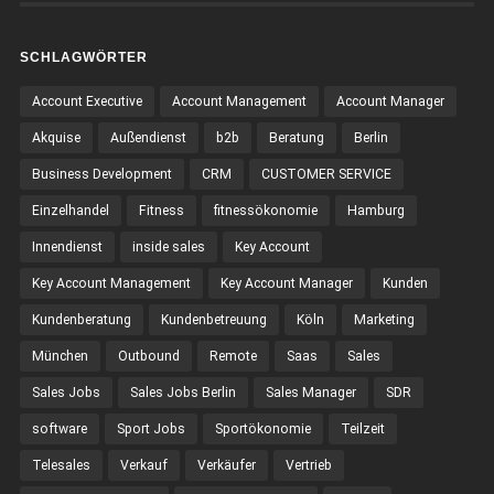
SCHLAGWÖRTER
Account Executive
Account Management
Account Manager
Akquise
Außendienst
b2b
Beratung
Berlin
Business Development
CRM
CUSTOMER SERVICE
Einzelhandel
Fitness
fitnessökonomie
Hamburg
Innendienst
inside sales
Key Account
Key Account Management
Key Account Manager
Kunden
Kundenberatung
Kundenbetreuung
Köln
Marketing
München
Outbound
Remote
Saas
Sales
Sales Jobs
Sales Jobs Berlin
Sales Manager
SDR
software
Sport Jobs
Sportökonomie
Teilzeit
Telesales
Verkauf
Verkäufer
Vertrieb