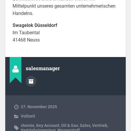
Mittelpunkt unseres gesamten unternehmerischen
Handelns.
Swagelok Düsseldorf
Im Taubental
41468 Neuss
salesmanager
27. November 2025
Vollzeit
chemie
,
Key Account
,
Oil & Gas
,
Sales
,
Vertrieb
,
Vertriebsingenieur
,
Wasserstoff