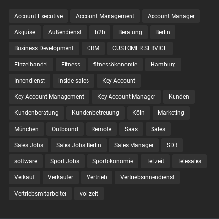
Account Executive
Account Management
Account Manager
Akquise
Außendienst
b2b
Beratung
Berlin
Business Development
CRM
CUSTOMER SERVICE
Einzelhandel
Fitness
fitnessökonomie
Hamburg
Innendienst
inside sales
Key Account
Key Account Management
Key Account Manager
Kunden
Kundenberatung
Kundenbetreuung
Köln
Marketing
München
Outbound
Remote
Saas
Sales
Sales Jobs
Sales Jobs Berlin
Sales Manager
SDR
software
Sport Jobs
Sportökonomie
Teilzeit
Telesales
Verkauf
Verkäufer
Vertrieb
Vertriebsinnendienst
Vertriebsmitarbeiter
vollzeit