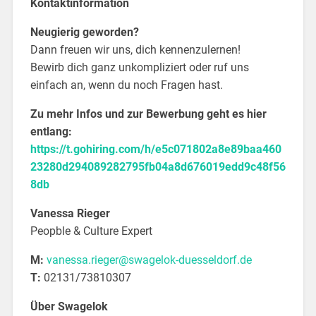
Kontaktinformation
Neugierig geworden?
Dann freuen wir uns, dich kennenzulernen!
Bewirb dich ganz unkompliziert oder ruf uns
einfach an, wenn du noch Fragen hast.
Zu mehr Infos und zur Bewerbung geht es hier
entlang:
https://t.gohiring.com/h/e5c071802a8e89baa460
23280d294089282795fb04a8d676019edd9c48f56
8db
Vanessa Rieger
Peopble & Culture Expert
M:
vanessa.rieger@swagelok-duesseldorf.de
T:
02131/73810307
Über Swagelok