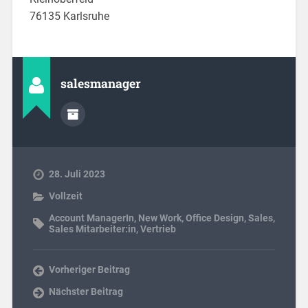
76135 Karlsruhe
salesmanager
28. Juli 2023
Vollzeit
Account ManagerIn
,
New Work
,
Office Design
,
Sales
,
Sales Mitarbeiter:in
,
Vertrieb
Vorheriger Beitrag
Nächster Beitrag