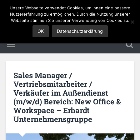
Unsere Webseite verwendet Cookies, um Ihnen eine bessere
Sales Jobs
Nutzererfahrung zu ermöglichen. Durch die Nutzung unserer
Webseite stimmen Sie unserer Verwendung von Cookies zu.
OK
Datenschutzerklärung
Sales Manager /
Vertriebsmitarbeiter /
Verkäufer im Außendienst
(m/w/d) Bereich: New Office &
Workspace – Erhardt
Unternehmensgruppe