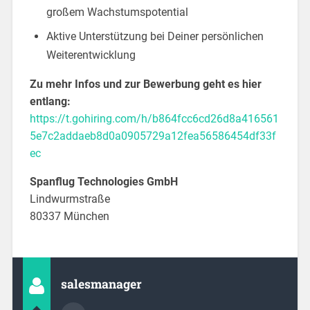
großem Wachstumspotential
Aktive Unterstützung bei Deiner persönlichen
Weiterentwicklung
Zu mehr Infos und zur Bewerbung geht es hier
entlang:
https://t.gohiring.com/h/b864fcc6cd26d8a416561
5e7c2addaeb8d0a0905729a12fea56586454df33f
ec
Spanflug Technologies GmbH
Lindwurmstraße
80337 München
salesmanager