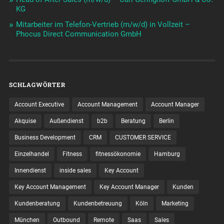
KG
Mitarbeiter im Telefon-Vertrieb (m/w/d) in Vollzeit –
Phocus Direct Communication GmbH
SCHLAGWÖRTER
Account Executive
Account Management
Account Manager
Akquise
Außendienst
b2b
Beratung
Berlin
Business Development
CRM
CUSTOMER SERVICE
Einzelhandel
Fitness
fitnessökonomie
Hamburg
Innendienst
inside sales
Key Account
Key Account Management
Key Account Manager
Kunden
Kundenberatung
Kundenbetreuung
Köln
Marketing
München
Outbound
Remote
Saas
Sales