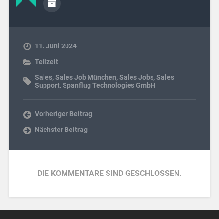
11. Juni 2024
Teilzeit
Sales
,
Sales Job München
,
Sales Jobs
,
Sales
Support
,
Spanflug Technologies GmbH
Vorheriger Beitrag
Nächster Beitrag
DIE KOMMENTARE SIND GESCHLOSSEN.