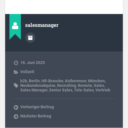
salesmanager
18. Juni 2025
Vollzeit
b2b
,
Berlin
,
HR-Branche
,
Kolbermoor
,
München
,
Neukundenakquise
,
Recruiting
,
Remote
,
Sales
,
Sales Manager
,
Senior Sales
,
Tele-Sales
,
Vertrieb
Vorheriger Beitrag
Nächster Beitrag