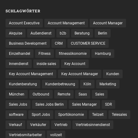
SCHLAGWÖRTER
Account Executive
Account Management
Account Manager
Akquise
Außendienst
b2b
Beratung
Berlin
Business Development
CRM
CUSTOMER SERVICE
Einzelhandel
Fitness
fitnessökonomie
Hamburg
Innendienst
inside sales
Key Account
Key Account Management
Key Account Manager
Kunden
Kundenberatung
Kundenbetreuung
Köln
Marketing
München
Outbound
Remote
Saas
Sales
Sales Jobs
Sales Jobs Berlin
Sales Manager
SDR
software
Sport Jobs
Sportökonomie
Teilzeit
Telesales
Verkauf
Verkäufer
Vertrieb
Vertriebsinnendienst
Vertriebsmitarbeiter
vollzeit