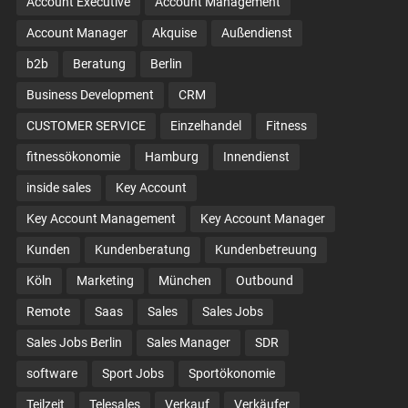
Account Executive
Account Management
Account Manager
Akquise
Außendienst
b2b
Beratung
Berlin
Business Development
CRM
CUSTOMER SERVICE
Einzelhandel
Fitness
fitnessökonomie
Hamburg
Innendienst
inside sales
Key Account
Key Account Management
Key Account Manager
Kunden
Kundenberatung
Kundenbetreuung
Köln
Marketing
München
Outbound
Remote
Saas
Sales
Sales Jobs
Sales Jobs Berlin
Sales Manager
SDR
software
Sport Jobs
Sportökonomie
Teilzeit
Telesales
Verkauf
Verkäufer