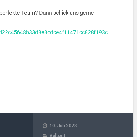
perfekte Team? Dann schick uns gerne
bbd22c45648b33d8e3cdce4f11471cc828f193c
10. Juli 2023
Vollzeit