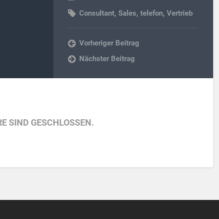
Consultant
,
Sales
,
telefon
,
Vertrieb
Vorheriger Beitrag
Nächster Beitrag
E SIND GESCHLOSSEN.