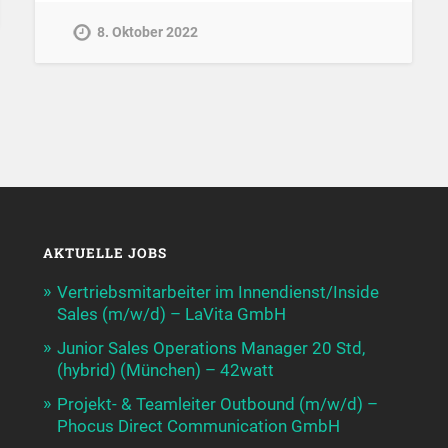
8. Oktober 2022
AKTUELLE JOBS
Vertriebsmitarbeiter im Innendienst/Inside
Sales (m/w/d) – LaVita GmbH
Junior Sales Operations Manager 20 Std,
(hybrid) (München) – 42watt
Projekt- & Teamleiter Outbound (m/w/d) –
Phocus Direct Communication GmbH