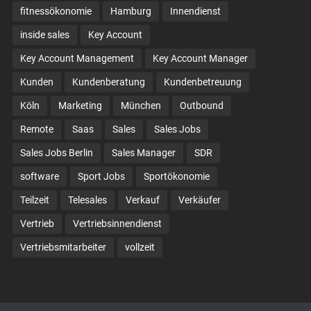
fitnessökonomie
Hamburg
Innendienst
inside sales
Key Account
Key Account Management
Key Account Manager
Kunden
Kundenberatung
Kundenbetreuung
Köln
Marketing
München
Outbound
Remote
Saas
Sales
Sales Jobs
Sales Jobs Berlin
Sales Manager
SDR
software
Sport Jobs
Sportökonomie
Teilzeit
Telesales
Verkauf
Verkäufer
Vertrieb
Vertriebsinnendienst
Vertriebsmitarbeiter
vollzeit