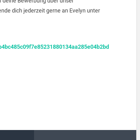
uf deine Bewerbung über unser
nde dich jederzeit gerne an Evelyn unter
c36b4bc485c09f7e85231880134aa285e04b2bd