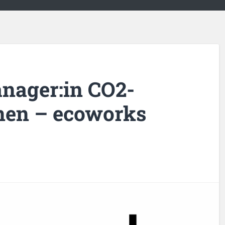
anager:in CO2-
nen – ecoworks