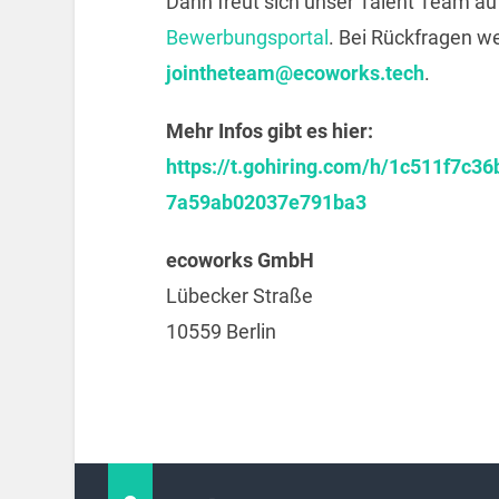
Dann freut sich unser Talent Team a
Bewerbungsportal
. Bei Rückfragen we
jointheteam@ecoworks.tech
.
Mehr Infos gibt es hier:
https://t.gohiring.com/h/1c511f7
7a59ab02037e791ba3
ecoworks GmbH
Lübecker Straße
10559 Berlin