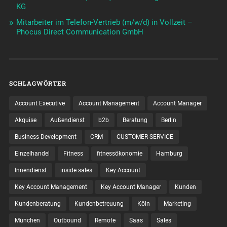
KG
Mitarbeiter im Telefon-Vertrieb (m/w/d) in Vollzeit –
Phocus Direct Communication GmbH
SCHLAGWÖRTER
Account Executive
Account Management
Account Manager
Akquise
Außendienst
b2b
Beratung
Berlin
Business Development
CRM
CUSTOMER SERVICE
Einzelhandel
Fitness
fitnessökonomie
Hamburg
Innendienst
inside sales
Key Account
Key Account Management
Key Account Manager
Kunden
Kundenberatung
Kundenbetreuung
Köln
Marketing
München
Outbound
Remote
Saas
Sales