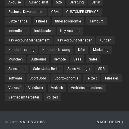
Akquise
Außendienst
b2b
Beratung
Berlin
Business Development
CRM
CUSTOMER SERVICE
Einzelhandel
Fitness
fitnessökonomie
Hamburg
Innendienst
inside sales
Key Account
Key Account Management
Key Account Manager
Kunden
Kundenberatung
Kundenbetreuung
Köln
Marketing
München
Outbound
Remote
Saas
Sales
Sales Jobs
Sales Jobs Berlin
Sales Manager
SDR
software
Sport Jobs
Sportökonomie
Teilzeit
Telesales
Verkauf
Verkäufer
Vertrieb
Vertriebsinnendienst
Vertriebsmitarbeiter
vollzeit
© 2026
SALES JOBS
NACH OBEN ↑