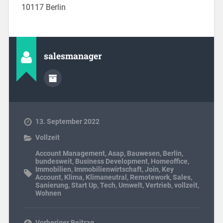
10117 Berlin
salesmanager
13. September 2022
Vollzeit
Account Management
,
Asap
,
Bauwesen
,
Berlin
,
bundesweit
,
Business Development
,
Homeoffice
,
Immobilien
,
Immobilienwirtschaft
,
Join
,
Key
Account
,
Klima
,
Klimaneutral
,
Remotework
,
Sales
,
Sanierung
,
Start Up
,
Tech
,
Umwelt
,
Vertrieb
,
vollzeit
,
Wohnen
Vorheriger Beitrag