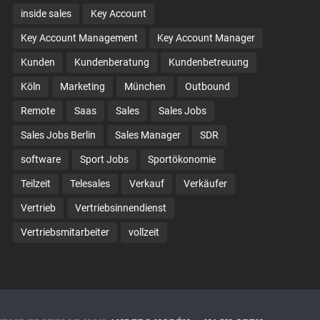
inside sales
Key Account
Key Account Management
Key Account Manager
Kunden
Kundenberatung
Kundenbetreuung
Köln
Marketing
München
Outbound
Remote
Saas
Sales
Sales Jobs
Sales Jobs Berlin
Sales Manager
SDR
software
Sport Jobs
Sportökonomie
Teilzeit
Telesales
Verkauf
Verkäufer
Vertrieb
Vertriebsinnendienst
Vertriebsmitarbeiter
vollzeit