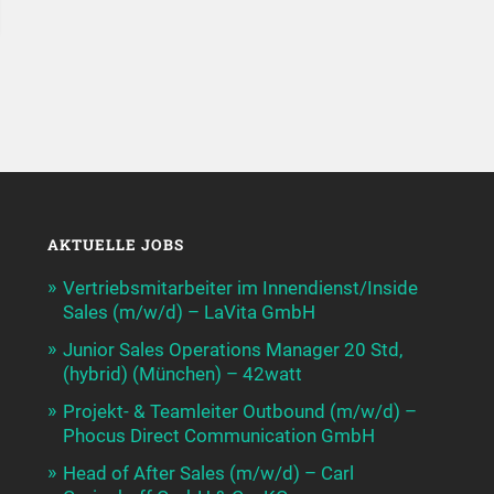
AKTUELLE JOBS
Vertriebsmitarbeiter im Innendienst/Inside
Sales (m/w/d) – LaVita GmbH
Junior Sales Operations Manager 20 Std,
(hybrid) (München) – 42watt
Projekt- & Teamleiter Outbound (m/w/d) –
Phocus Direct Communication GmbH
Head of After Sales (m/w/d) – Carl