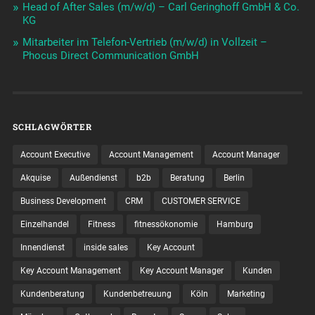
Head of After Sales (m/w/d) – Carl Geringhoff GmbH & Co.
KG
Mitarbeiter im Telefon-Vertrieb (m/w/d) in Vollzeit –
Phocus Direct Communication GmbH
SCHLAGWÖRTER
Account Executive
Account Management
Account Manager
Akquise
Außendienst
b2b
Beratung
Berlin
Business Development
CRM
CUSTOMER SERVICE
Einzelhandel
Fitness
fitnessökonomie
Hamburg
Innendienst
inside sales
Key Account
Key Account Management
Key Account Manager
Kunden
Kundenberatung
Kundenbetreuung
Köln
Marketing