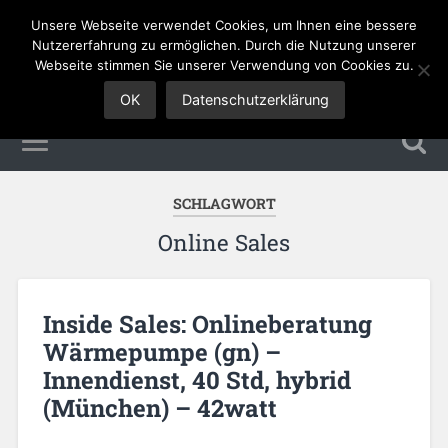
Unsere Webseite verwendet Cookies, um Ihnen eine bessere
Sales Jobs
Nutzererfahrung zu ermöglichen. Durch die Nutzung unserer
Webseite stimmen Sie unserer Verwendung von Cookies zu.
OK
Datenschutzerklärung
SCHLAGWORT
Online Sales
Inside Sales: Onlineberatung
Wärmepumpe (gn) –
Innendienst, 40 Std, hybrid
(München) – 42watt