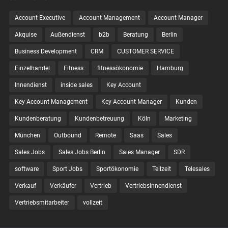
Account Executive
Account Management
Account Manager
Akquise
Außendienst
b2b
Beratung
Berlin
Business Development
CRM
CUSTOMER SERVICE
Einzelhandel
Fitness
fitnessökonomie
Hamburg
Innendienst
inside sales
Key Account
Key Account Management
Key Account Manager
Kunden
Kundenberatung
Kundenbetreuung
Köln
Marketing
München
Outbound
Remote
Saas
Sales
Sales Jobs
Sales Jobs Berlin
Sales Manager
SDR
software
Sport Jobs
Sportökonomie
Teilzeit
Telesales
Verkauf
Verkäufer
Vertrieb
Vertriebsinnendienst
Vertriebsmitarbeiter
vollzeit