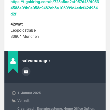
https://t.gohiring.com/h/723a5ae2af057d439f033
4588e09b0e058c9482eb8a106099d4edcf424934
d2f
42watt
Leopoldstraße
80804 München
salesmanager
1. Januar 2025
Vollzeit
Cleanteach
,
Energiesysteme
,
Home Office Option
,