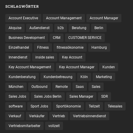
SCHLAGWÖRTER
Account Executive
Account Management
Account Manager
Akquise
Außendienst
b2b
Beratung
Berlin
Business Development
CRM
CUSTOMER SERVICE
Einzelhandel
Fitness
fitnessökonomie
Hamburg
Innendienst
inside sales
Key Account
Key Account Management
Key Account Manager
Kunden
Kundenberatung
Kundenbetreuung
Köln
Marketing
München
Outbound
Remote
Saas
Sales
Sales Jobs
Sales Jobs Berlin
Sales Manager
SDR
software
Sport Jobs
Sportökonomie
Teilzeit
Telesales
Verkauf
Verkäufer
Vertrieb
Vertriebsinnendienst
Vertriebsmitarbeiter
vollzeit