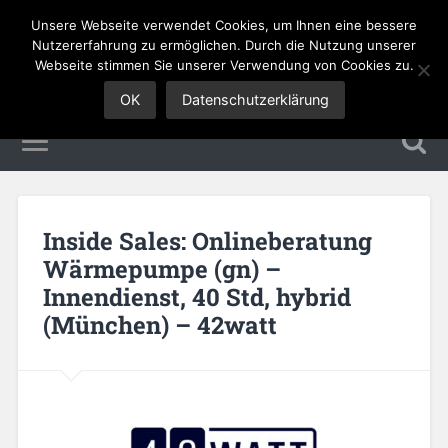
Unsere Webseite verwendet Cookies, um Ihnen eine bessere
Sales Jobs
Nutzererfahrung zu ermöglichen. Durch die Nutzung unserer
Webseite stimmen Sie unserer Verwendung von Cookies zu.
OK
Datenschutzerklärung
Inside Sales: Onlineberatung
Wärmepumpe (gn) –
Innendienst, 40 Std, hybrid
(München) – 42watt