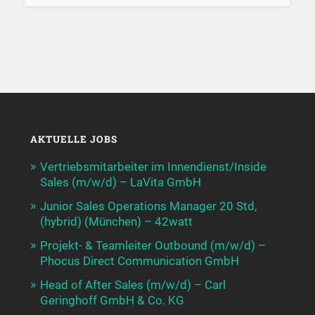
AKTUELLE JOBS
Vertriebsmitarbeiter im Innendienst/Inside
Sales (m/w/d) – LaVita GmbH
Junior Sales Operations Manager 20 Std,
(hybrid) (München) – 42watt
Projekt- & Teamleiter Outbound (m/w/d) –
Phocus Direct Communication GmbH
Head of After Sales (m/w/d) – Carl
Geringhoff GmbH & Co. KG