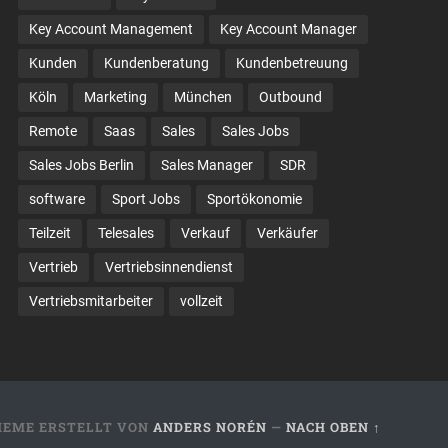
Key Account Management
Key Account Manager
Kunden
Kundenberatung
Kundenbetreuung
Köln
Marketing
München
Outbound
Remote
Saas
Sales
Sales Jobs
Sales Jobs Berlin
Sales Manager
SDR
software
Sport Jobs
Sportökonomie
Teilzeit
Telesales
Verkauf
Verkäufer
Vertrieb
Vertriebsinnendienst
Vertriebsmitarbeiter
vollzeit
HEME ERSTELLT VON
ANDERS NORÉN
—
NACH OBEN ↑