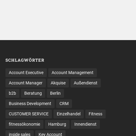
SCHLAGWÖRTER
Account Executive
Account Management
Account Manager
Akquise
Außendienst
b2b
Beratung
Berlin
Business Development
CRM
CUSTOMER SERVICE
Einzelhandel
Fitness
fitnessökonomie
Hamburg
Innendienst
inside sales
Key Account