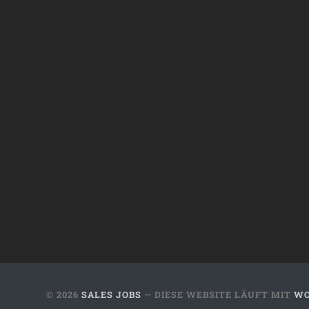
© 2026
SALES JOBS
— DIESE WEBSITE LÄUFT MIT
WO