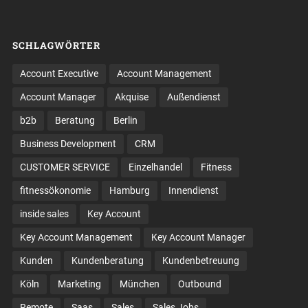
SCHLAGWÖRTER
Account Executive
Account Management
Account Manager
Akquise
Außendienst
b2b
Beratung
Berlin
Business Development
CRM
CUSTOMER SERVICE
Einzelhandel
Fitness
fitnessökonomie
Hamburg
Innendienst
inside sales
Key Account
Key Account Management
Key Account Manager
Kunden
Kundenberatung
Kundenbetreuung
Köln
Marketing
München
Outbound
Remote
Saas
Sales
Sales Jobs