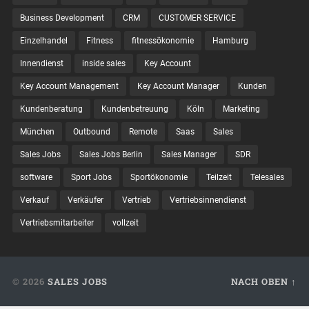
Business Development
CRM
CUSTOMER SERVICE
Einzelhandel
Fitness
fitnessökonomie
Hamburg
Innendienst
inside sales
Key Account
Key Account Management
Key Account Manager
Kunden
Kundenberatung
Kundenbetreuung
Köln
Marketing
München
Outbound
Remote
Saas
Sales
Sales Jobs
Sales Jobs Berlin
Sales Manager
SDR
software
Sport Jobs
Sportökonomie
Teilzeit
Telesales
Verkauf
Verkäufer
Vertrieb
Vertriebsinnendienst
Vertriebsmitarbeiter
vollzeit
© 2026
SALES JOBS
NACH OBEN ↑