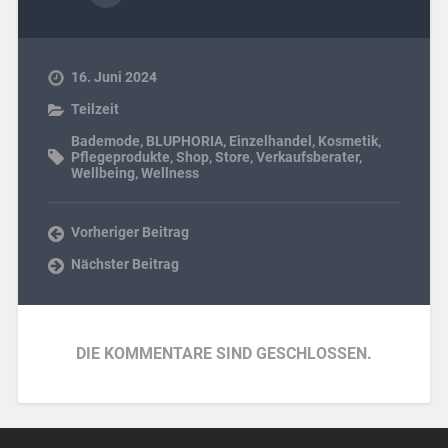
16. Juni 2024
Teilzeit
Bademode
,
BLUPHORIA
,
Einzelhandel
,
Kosmetik
,
Pflegeprodukte
,
Shop
,
Store
,
Verkaufsberater
,
Wellbeing
,
Wellness
Vorheriger Beitrag
Nächster Beitrag
DIE KOMMENTARE SIND GESCHLOSSEN.