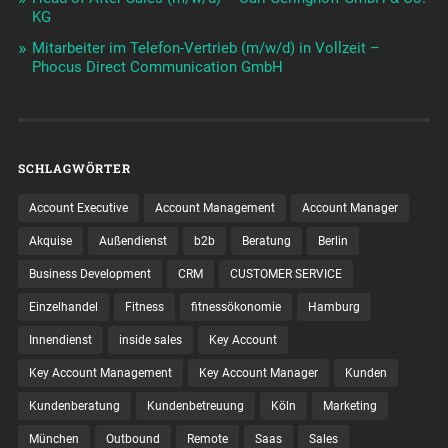
KG
Mitarbeiter im Telefon-Vertrieb (m/w/d) in Vollzeit –
Phocus Direct Communication GmbH
SCHLAGWÖRTER
Account Executive
Account Management
Account Manager
Akquise
Außendienst
b2b
Beratung
Berlin
Business Development
CRM
CUSTOMER SERVICE
Einzelhandel
Fitness
fitnessökonomie
Hamburg
Innendienst
inside sales
Key Account
Key Account Management
Key Account Manager
Kunden
Kundenberatung
Kundenbetreuung
Köln
Marketing
München
Outbound
Remote
Saas
Sales