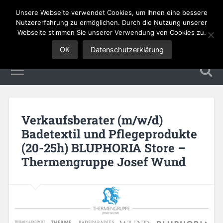
Unsere Webseite verwendet Cookies, um Ihnen eine bessere
Sales Jobs
Nutzererfahrung zu ermöglichen. Durch die Nutzung unserer
Webseite stimmen Sie unserer Verwendung von Cookies zu.
OK
Datenschutzerklärung
Verkaufsberater (m/w/d)
Badetextil und Pflegeprodukte
(20-25h) BLUPHORIA Store –
Thermengruppe Josef Wund