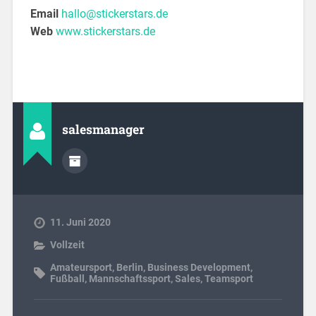
Email
hallo@stickerstars.de
Web
www.stickerstars.de
salesmanager
11. Juni 2020
Vollzeit
Amateursport
,
Berlin
,
Business Development
,
Fußball
,
Mannschaftssport
,
Sales
,
Teamsport