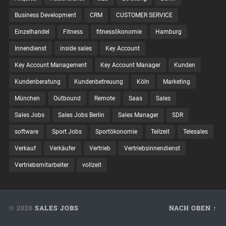
Business Development
CRM
CUSTOMER SERVICE
Einzelhandel
Fitness
fitnessökonomie
Hamburg
Innendienst
inside sales
Key Account
Key Account Management
Key Account Manager
Kunden
Kundenberatung
Kundenbetreuung
Köln
Marketing
München
Outbound
Remote
Saas
Sales
Sales Jobs
Sales Jobs Berlin
Sales Manager
SDR
software
Sport Jobs
Sportökonomie
Teilzeit
Telesales
Verkauf
Verkäufer
Vertrieb
Vertriebsinnendienst
Vertriebsmitarbeiter
vollzeit
© 2026
SALES JOBS
NACH OBEN ↑