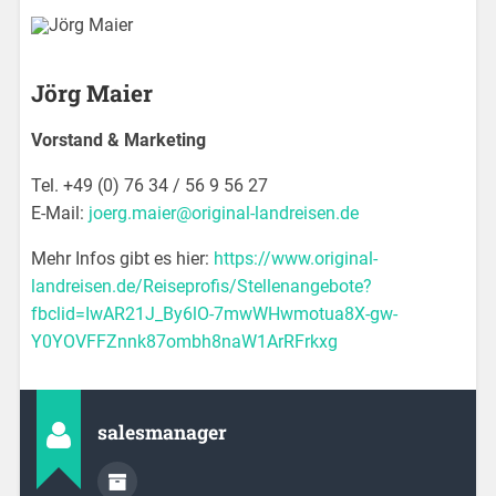
Jörg Maier
Vorstand & Marketing
Tel. +49 (0) 76 34 / 56 9 56 27
E-Mail:
joerg.maier@original-landreisen.de
Mehr Infos gibt es hier:
https://www.original-
landreisen.de/Reiseprofis/Stellenangebote?
fbclid=IwAR21J_By6lO-7mwWHwmotua8X-gw-
Y0YOVFFZnnk87ombh8naW1ArRFrkxg
salesmanager