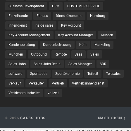
Business Development
CRM
CUSTOMER SERVICE
Einzelhandel
Fitness
fitnessökonomie
Hamburg
Innendienst
inside sales
Key Account
Key Account Management
Key Account Manager
Kunden
Kundenberatung
Kundenbetreuung
Köln
Marketing
München
Outbound
Remote
Saas
Sales
Sales Jobs
Sales Jobs Berlin
Sales Manager
SDR
software
Sport Jobs
Sportökonomie
Teilzeit
Telesales
Verkauf
Verkäufer
Vertrieb
Vertriebsinnendienst
Vertriebsmitarbeiter
vollzeit
© 2026
SALES JOBS
NACH OBEN ↑