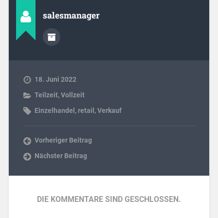
salesmanager
18. Juni 2022
Teilzeit
,
Vollzeit
Einzelhandel
,
retail
,
Verkauf
Vorheriger Beitrag
Nächster Beitrag
DIE KOMMENTARE SIND GESCHLOSSEN.