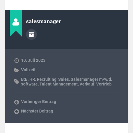
salesmanager
10. Juli 2023
Vollzeit
B:B
,
HR
,
Recruiting
,
Sales
,
Salesmanager m/w/d
,
software
,
Talent Management
,
Verkauf
,
Vertrieb
Vorheriger Beitrag
Nächster Beitrag