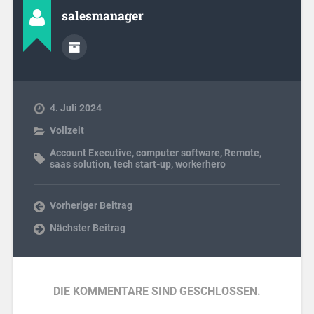
salesmanager
4. Juli 2024
Vollzeit
Account Executive
,
computer software
,
Remote
,
saas solution
,
tech start-up
,
workerhero
Vorheriger Beitrag
Nächster Beitrag
DIE KOMMENTARE SIND GESCHLOSSEN.