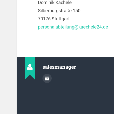
Dominik Kächele
Silberburgstraße 150
70176 Stuttgart
personalabteilung@kaechele24.de
salesmanager