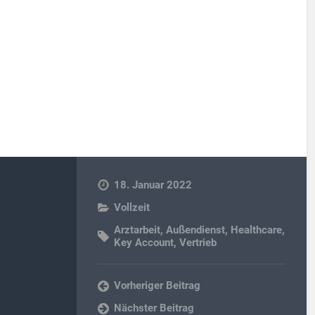
18. Januar 2022
Vollzeit
Arztarbeit
,
Außendienst
,
Healthcare
,
Key Account
,
Vertrieb
Vorheriger Beitrag
Nächster Beitrag