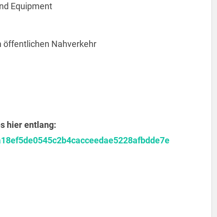
und Equipment
n öffentlichen Nahverkehr
 hier entlang:
3ea18ef5de0545c2b4cacceedae5228afbdde7e