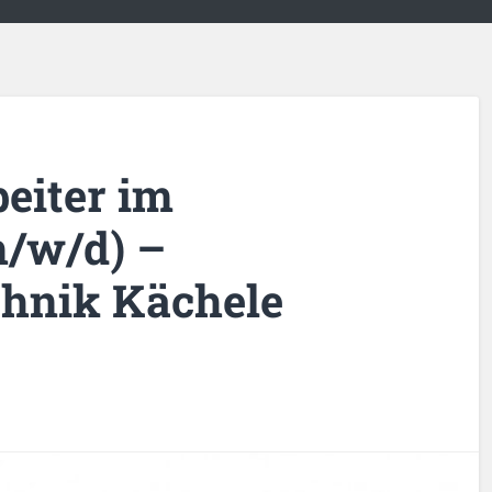
eiter im
m/w/d) –
chnik Kächele