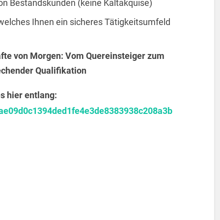
on Bestandskunden (keine Kaltakquise)
elches Ihnen ein sicheres Tätigkeitsumfeld
fte von Morgen: Vom Quereinsteiger zum
echender Qualifikation
 hier entlang:
a87ae09d0c1394ded1fe4e3de8383938c208a3b