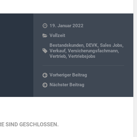
19. Januar 2022
Vollzeit
Bestandskunden
,
DEVK
,
Sales Jobs
,
Verkauf
,
Versicherungsfachmann
,
Vertrieb
,
Vertriebsjobs
Vorheriger Beitrag
Nächster Beitrag
E SIND GESCHLOSSEN.